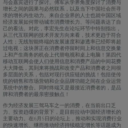
与会嘉宾进行了探讨。傅军从学界角度探讨了消费与
增长之间的因果与必然联系，以及当下中国社会所寻
求的增长内生动力。来自企业界的人士也就中国区域
经济发展如何带动城市消费增长力、等问题表达了自
己的看法。对此，李宏先生在论坛环节中特别指出，
从三代互联网的技术开发方向来看，技术更趋于符合
人性；无线智能终端的发展速度和渗透率已经即将超
过电视；这块屏正在消费者停留时间上和信息交换量
上和产生商务的机会上代替电视和桌上电脑！第四代
移动互联网会使人们使用信息和消费产品的中间花费
大大降低，其到来将挑战和改变产品和消费者之间很
多层面的关系，包括对现行供应链的挑战！包括使传
统的销售和市场营销和企业品牌功能之间在企业运营
系统中的整合。同时终端又是最接近消费者的，是品
牌和消费者的最亲密接触点！
作为经济发展三驾马车之一的消费，在当前出口乏
力、投资趋缓的背景下，是目前拉动中国经济增长的
主要动力。在6月5日的论坛上，推动和实现消费行业
的快速增长、继而推动经济持续稳定增长等话题成为