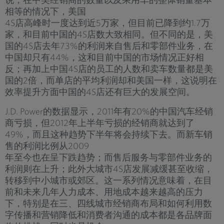
相等的情况下，美国
4S店高峰时一度达到近5万家，但目前已降到约1.7万
家，和目前中国的4S店数大致相同。但不同的是，美
国的4S店去年73%的利润来自售后和零部件业务，在
中国却只有44%，这和目前中国的市场情况正好相
反；再加上中国4S店的员工的人数和卖车数量都是美
国的2倍，而单店的平均利润却和美国一样，这说明在
效率提升方面中国的4S店还有巨大的发展空间。
J.D. Power的数据显示，2011年有20%的中国汽车经销
商亏损，但2012年上半年亏损的经销商就达到了
49%，而且这种趋势下半年将会持续下去。而新车销
售的利润比例从2009
年至今也在呈下跌趋势；而售后服务与零部件业务的
利润则在上升；此外大城市4S店发展减缓甚至收缩，
转移到中小城市或郊区。这一系列情况意味着，在目
前和未来几年人力成本、用地成本越来越高的压力
下，特别是在三、四线城市经销商布局和如何利用数
字传播和营销降低和消费者沟通的成本都是各品牌面