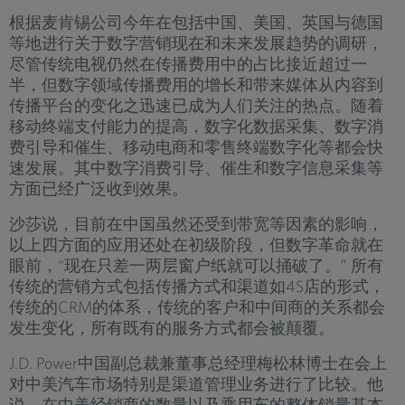
根据麦肯锡公司今年在包括中国、美国、英国与德国
等地进行关于数字营销现在和未来发展趋势的调研，
尽管传统电视仍然在传播费用中的占比接近超过一
半，但数字领域传播费用的增长和带来媒体从内容到
传播平台的变化之迅速已成为人们关注的热点。随着
移动终端支付能力的提高，数字化数据采集、数字消
费引导和催生、移动电商和零售终端数字化等都会快
速发展。其中数字消费引导、催生和数字信息采集等
方面已经广泛收到效果。
沙莎说，目前在中国虽然还受到带宽等因素的影响，
以上四方面的应用还处在初级阶段，但数字革命就在
眼前，“现在只差一两层窗户纸就可以捅破了。” 所有
传统的营销方式包括传播方式和渠道如4S店的形式，
传统的CRM的体系，传统的客户和中间商的关系都会
发生变化，所有既有的服务方式都会被颠覆。
J.D. Power中国副总裁兼董事总经理梅松林博士在会上
对中美汽车市场特别是渠道管理业务进行了比较。他
说，在中美经销商的数量以及乘用车的整体销量基本