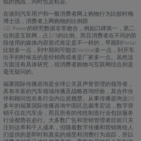
临的挑战，同时也是机会。
在谈到汽车用户和一般消费者网上购物行为比较时梅
博士说，消费者上网购物的比例跟
J.D. Power的研究数据非常吻合，例如口碑第一，第二
位则是互联网，占2/3的比例。而且消费者在不同的阶
段使用的媒体内容形式肯定是不一样的，早期到Portal
比较多一点，到中期则可能去Vertical多一点，到开车
出手的时候去的是经销商或者是厂家多一点。虽然这
方面没有具体研究，但消费者购物与互联网结合则是
毫无疑问的。
福莱国际传播咨询是全球公关及声誉管理的领导者，
具有丰富的汽车领域传播及战略咨询经验，其合作伙
伴和顾问也在各行业内位居翘楚。从事传播咨询业20
多年的福莱国际传播咨询中国区总裁李宏说，数字营
销不仅在汽车业，而且所有的传统制造行业包括服务
行业都势在必行。大多数广告和营销管理者目前只关
注到达率和千人成本，但随着数字传播和营销将给人
们提供的是即时和真实的感受和消费行为追踪，所以