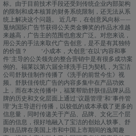
标。由于目前技术手段还受到传统企业内部架构
的限制和成本核算的财务系统限制，还无法从系
统上解决这个问题。 近几年，在创意风向标——
戛纳国际广告节获得公关类金狮奖的作品水准越
来越高，广告主的范围也愈发广泛。对您来说，
用公关的手法来取代广告创意，是不是有其独特
的价值？ “小成本，大创意”在以“内容和事
件”主导的公关领先的整合营销中是有很多成功案
例的。福莱以第六届全球洗手日为契机，为宝洁
公司舒肤佳制作传播了《洗手的前世今生》视
频。舒肤佳传统广告的内容多集中在产品功效
上，而在本次传播中，福莱帮助舒肤佳品牌从品
牌的历史和文化层面上通过“议题管理”和“事件管
理”为主导进行传播，以较低的成本承载了更多的
信息量，同时传递关于产品、品牌、文化三个层
面的信息，很好地融入了宝洁的创始人轶事、舒
肤佳品牌在美国上市和中国上市期间的逸闻趣