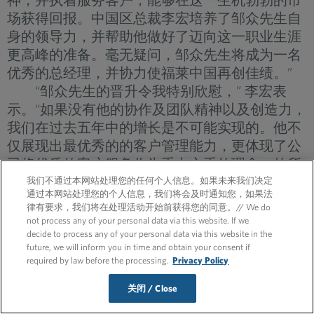
场获得回报。中国区总裁李宏培养了邹众先生自
身的领导力，并帮助他做好了迈向这一职业生涯
更高峰的准备。毫无疑问，邹众先生将成为一名
优秀的总经理，并协力使福莱中国再创佳绩。”
“邹众先生的晋升令我特别欣慰，” 李宏表
示。“如果没有他的协作及团队精神以及创造力，
我们在过去五年中的增长是不可能实现的。他不
仅展现出最优秀的的客户管理能力，更体现了公
司将优质的客户服务作为重中之重的理念。他所
服务的客户及带领的团队都对其倍加认可和尊
我们不通过本网站处理您的任何个人信息。如果未来我们决定
通过本网站处理您的个人信息，我们将会及时通知您，如果法
重，他的工作动力和热情是不可多得的。他富于
律有要求，我们将在处理活动开始前获得您的同意。// We do
灵感，并善于启发他人，尤其是在帮助客户及其
not process any of your personal data via this website. If we
品牌提升影响力的时候表现尤为突出。我期待着
decide to process any of your personal data via this website in the
future, we will inform you in time and obtain your consent if
北京办公室在邹众先生的带领下发展壮大。”
required by law before the processing.
Privacy Policy
在加入福莱之前，邹众先生在其它国际公关公司
工作过八年。他毕业于上海同济大学，获得学士
关闭 / Close
学位。...