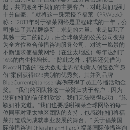
起，共同服务于我们的主要客户，对此我们感到
十分自豪。” 就将这一殊荣授予福莱《PRWeek》
称：“2013年对于福莱网络是里程碑式的一年，公
司推出了其品牌焕新：求是的力量。求是展现了
其独一无二的能力，由全球领先的公关公司变身
为全方位整合传播咨询服务公司。对这一愿景的
不懈追求使福莱网络（在亚太地区）每年达到了
16%的内生性增长。” 除此之外，福莱还凭借为
Pivotal打造的“在大数据世界帮助新人创造数字身
份”案例获得B2B类别的优秀奖。其并列品牌
BlueCurrent的Janssen案例获得了员工传播活动金
奖。 “我们的团队将这一荣誉归功于客户，因为
没有他们的信任和欣赏，我们无法取得成功，”施
颖妍补充道。“我们也要感谢福莱全球网络的每一
位同事对亚太地区团队的支持，也感谢他们将福
莱打造成为成就事业发展的舞台。” 关于福莱国
际传播咨询 (FleishmanHillard) 福莱国际传播咨询