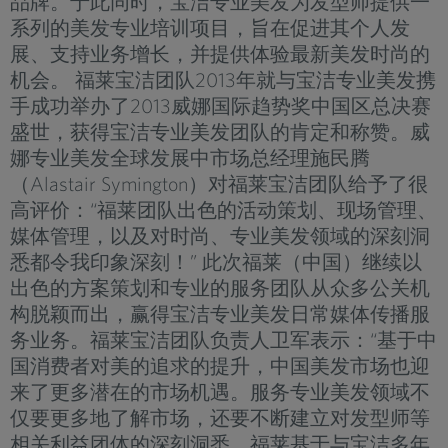
品牌。于此同时，宝洁专业美发为发型师提供一
系列的美发专业培训项目，旨在促进其个人发
展、支持业务增长，并提供体验最新美发时尚的
机会。 福莱宝洁团队2013年就与宝洁专业美发携
手成功举办了2013威娜国际趋势奖中国区总决赛
盛世，获得宝洁专业美发团队的肯定和称赞。威
娜专业美发全球发展中市场总经理施民腾
（Alastair Symington）对福莱宝洁团队给予了很
高评价：“福莱团队出色的活动策划、现场管理、
媒体管理，以及对时尚、专业美发领域的深刻洞
悉都令我印象深刻！” 此次福莱（中国）继续以
出色的方案策划和专业的服务团队从众多公关机
构脱颖而出，赢得宝洁专业美发日常媒体传播服
务业务。福莱宝洁团队负责人卫军表示：“基于中
国消费者对美的追求的提升，中国美发市场也迎
来了更多潜在的市场机遇。服务专业美发领域不
仅要更多地了解市场，还要不断建立对发型师等
相关利益团体的深刻洞悉。福莱基于与宝洁多年