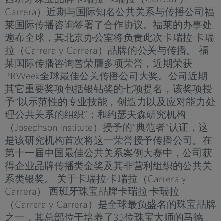
Carrera）近期与国际知名公共关系与传播公司福
莱国际传播咨询签署了合作协议。福莱的办事处
遍布全球，其北京办公室将负责此次卡瑞拉·卡瑞
拉（Carrera y Carrera）品牌的公关与传播。 福
莱国际传播咨询曾荣膺多项荣誉，近期荣获
PRWeek全球最佳公关传播公司大奖。公司近期
其它重要奖项包括银钻奖的七项提名，该奖项授
予“以示范性的专业技能，创造力以及应对能力处
理公共关系的组织”；和约瑟夫森研究机构
（Josephson Institute）授予的“典范者”认证，这
是该研究机构首次将这一荣誉授予传播公司。在
第十一届中国最佳公共关系案例大赛中，公司获
得企业品牌传播类金奖及其非营利组织的公共关
系类银奖。 关于卡瑞拉·卡瑞拉（Carrera y
Carrera） 西班牙珠宝品牌卡瑞拉·卡瑞拉
（Carrera y Carrera）是全球最负盛名的珠宝品牌
之一，其总部位于培养了35位珠宝大师的马德