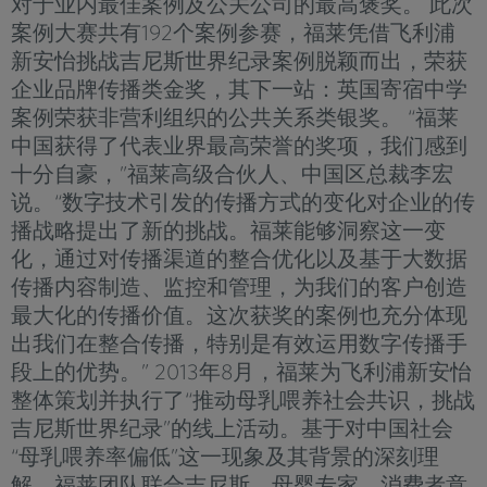
对于业内最佳案例及公关公司的最高褒奖。 此次
案例大赛共有192个案例参赛，福莱凭借飞利浦
新安怡挑战吉尼斯世界纪录案例脱颖而出，荣获
企业品牌传播类金奖，其下一站：英国寄宿中学
案例荣获非营利组织的公共关系类银奖。 “福莱
中国获得了代表业界最高荣誉的奖项，我们感到
十分自豪，”福莱高级合伙人、中国区总裁李宏
说。“数字技术引发的传播方式的变化对企业的传
播战略提出了新的挑战。福莱能够洞察这一变
化，通过对传播渠道的整合优化以及基于大数据
传播内容制造、监控和管理，为我们的客户创造
最大化的传播价值。这次获奖的案例也充分体现
出我们在整合传播，特别是有效运用数字传播手
段上的优势。” 2013年8月，福莱为飞利浦新安怡
整体策划并执行了“推动母乳喂养社会共识，挑战
吉尼斯世界纪录”的线上活动。基于对中国社会
“母乳喂养率偏低”这一现象及其背景的深刻理
解，福莱团队联合吉尼斯、母婴专家、消费者意