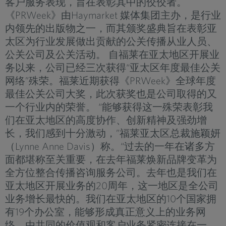
客户服务表现，旨在表彰其中的佼佼者。
《PRWeek》由Haymarket 媒体集团主办，是行业
内领先的出版物之一，而其颁奖盛典旨在表彰亚
太区为行业发展做出贡献的公关传播从业人员、
公关公司及公关活动。 自福莱在亚太地区开展业
务以来，公司已经三次获得“亚太区年度最佳公关
网络”殊荣。福莱近期获得《PRWeek》全球年度
最佳公关公司大奖，此次获奖也是公司取得的又
一个行业内的荣誉。 “能够获得这一殊荣表彰我
们在亚太地区的高度协作、创新精神及强劲增
长，我们感到十分激动，”福莱亚太区总裁施颖妍
（Lynne Anne Davis）称。“过去的一年在诸多方
面都堪称至关重要，在去年福莱焕新品牌变革为
全方位整合传播咨询服务公司。去年也是我们在
亚太地区开展业务的20周年，这一地区是全公司
业务增长最快的。我们在亚太地区的10个国家拥
有19个办公室，能够形成真正意义上的业务网
络，由共同的价值观和客户业务紧密连接在一