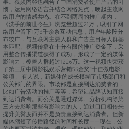
事。视频内容也融合了中国消费者使用产品的习
惯，运用网络语言并结合网络热点，唤起主流网
络用户的情感共鸣。在不到两周的推广期内，
《洗手的前世今生》浏览量超过21万，吸引了网
络用户留下1万3千余条互动信息，用户年龄段分
布较广，与互联网主要人群和广告主目标人群基
本匹配。视频传播在十分有限的推广资金下，采
用整合传播渠道获得了成功，形成了一定的媒体
影响力，覆盖人群超过1226万。这一视频也荣获
了第三届中国影视娱乐营销5S金奖“十佳微电影”
奖项。 有人说，新媒体的成长模糊了市场部门和
公关部门的界限。市场部是直接到达消费者的，
比如广告活动的推广等等，希望让品牌认知直接
到达消费者。而公关是通过媒体、分析机构等第
三方去影响那些有影响力的人，通过口口相传来
提升美誉度而并不是负责直接到达消费者。但新
媒体缩短了传播路径的时间和长度——现在，公
关也要面对消费者，观察、理解他们，和他们做